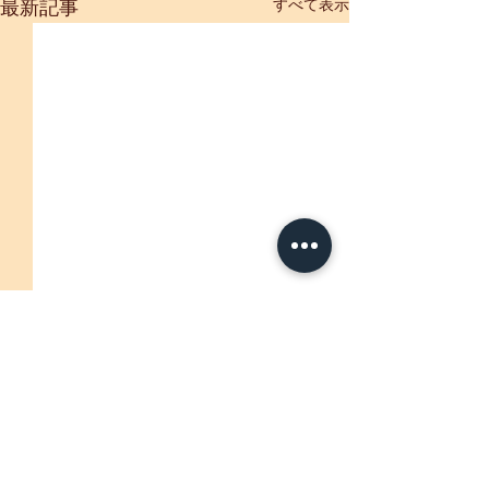
すべて表示
最新記事
【重要】「母恋
生産・販売制限
※7/5現在 通常
コメント
ましたのでお知ら