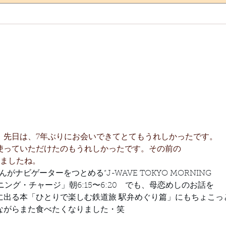
【重
産・
※7
たの
期間
皆さ
でし
『室蘭 せきね鐡塩飴』試験販
ちし
売開始！
ーー
素は
ただ
。先日は、7年ぶりにお会いできてとてもうれしかったです。
す。
使っていただけたのもうれしかったです。その前の
貝）
きましたね。
り、
がナビゲーターをつとめる“J-WAVE TOKYO MORNING 
況と
ーニング・チャージ」朝6:15〜6:20　でも、母恋めしのお話を
まし
に出る本「ひとりで楽しむ鉄道旅 駅弁めぐり篇」にもちょこっ
ながらまた食べたくなりました・笑