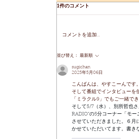
1件のコメント
コメントを追加…
「室蘭せきね鐡塩」鉄分含有
並び替え：
最新順
量UP！100gあたり16mgに！
sugichan
2025年5月06日
こんばんは、やすこーんです
そして番組でインタビューを
「ミラクル9」でもご一緒で
そして5/7（水）、別所哲也さん
RADIO”の5分コーナー「モ
させていただきました。６月
かせていただいてます。書き