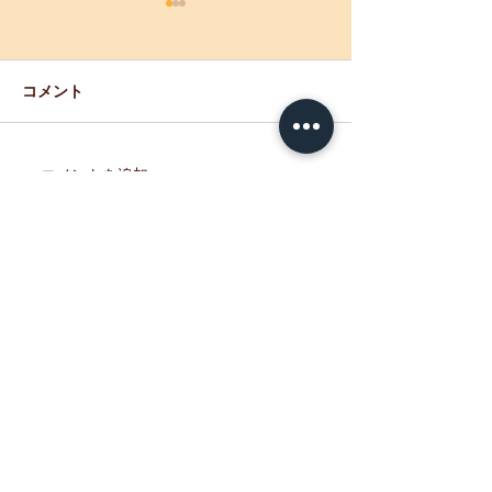
【重要】「母恋
生産・販売制限
※7/5現在 通常
コメント
ましたのでお知ら
す。 期間中、ご
けなかった皆さま
コメントを追加…
『室蘭 せきね鐡塩飴』試
訳ございませんで
験販売開始！
たのお越しをお待
ます。 ーーーー
ーーーーーーーー
弁「母恋めし」を
だき、心より御礼
す。 現在、「北
貝）」の価格が大
ており、 ホッキ
しい状況となって
た。 つきましては