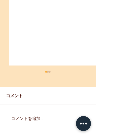
【重要】「母恋
生産・販売制限
※7/5現在 通常
コメント
ましたのでお知ら
す。 期間中、ご
けなかった皆さま
コメントを追加…
『室蘭 せきね鐡塩飴』試
訳ございませんで
験販売開始！
たのお越しをお待