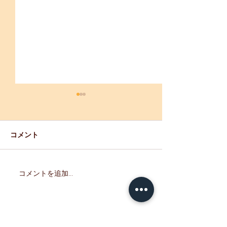
【重要】「母恋
生産・販売制限
※7/5現在 通常
コメント
ましたのでお知ら
す。 期間中、ご
けなかった皆さま
コメントを追加…
『室蘭 せきね鐡塩飴』試
訳ございませんで
験販売開始！
たのお越しをお待
ます。 ーーーー
ーーーーーーーー