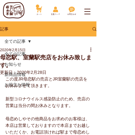
​カート
​会員ページ
お問合わせ
記事
全ての記事
2020年2月15日
全ての記事
母恋駅、室蘭駅売店をお休み致しま
お知らせ
す。
更新日：
2020年2月28日
新商品情報
この度JR母恋駅の売店とJR室蘭駅の売店を
お役立ち情報
お休みさせて頂きます。
新型コロナウイルス感染防止のため、売店の
営業は当分の間お休みとなります。
母恋めしやその他商品をお求めのお客様は、
本店は営業しておりますので本店までお越し
いただくか、お電話頂ければ駅まで母恋めし