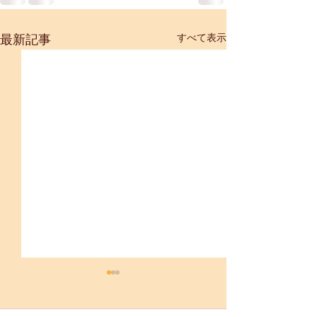
すべて表示
最新記事
【重要】「母恋
生産・販売制限