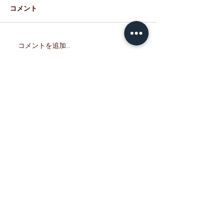
※7/5現在 通常
コメント
ましたのでお知ら
す。 期間中、ご
けなかった皆さま
コメントを追加…
『室蘭 せきね鐡塩飴』試
訳ございませんで
験販売開始！
たのお越しをお待
ます。 ーーーー
ーーーーーーーー
弁「母恋めし」を
だき、心より御礼
す。 現在、「北
貝）」の価格が大
ており、 ホッキ
しい状況となって
た。 つきましては