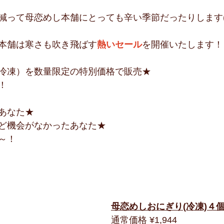
減って母恋めし本舗にとっても辛い季節だったりします(
本舗は寒さも吹き飛ばす
熱いセール
を開催いたします！
冷凍）を数量限定の特別価格で販売★
！
あなた★
ど機会がなかったあなた★
～！
母恋めしおにぎり(冷凍)４
通常価格 ¥1,944