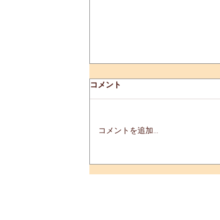
コメント
コメントを追加…
「室蘭せきね鐡塩」鉄分含有
量UP！100gあたり16mgに！