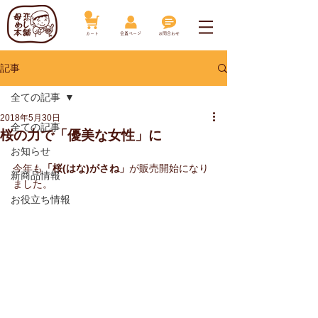
​カート
​会員ページ
お問合わせ
記事
全ての記事
2018年5月30日
全ての記事
桜の力で「優美な女性」に
お知らせ
今年も
「桜(はな)がさね」
が販売開始になり
新商品情報
ました。
お役立ち情報