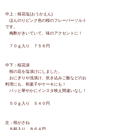
中上：桜花塩(おうかえん)
　ほんのりピンク色の桜のフレーバーソルト
です。
　梅酢がきいていて、味のアクセントに！
　７０ｇ入り　７５６円
中下：桜花漬
　桜の花を塩漬けにしました。
　おにぎりや浅漬け、炊き込みご飯などのお
料理にも、和菓子やケーキにも！
　パッと華やかにインスタ映え間違いなし！
　５０ｇ入り　５４０円
左：桜がさね
　８杯入り　８６４円