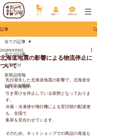
​カート
​会員ページ
お問合わせ
記事
全ての記事
2018年9月8日
全ての記事
北海道地震の影響による物流停止に
お知らせ
ついて
新商品情報
先日発生した北海道地震の影響で、北海道全
お役立ち情報
域での荷物の
引き受けを停止している状態となっておりま
す。
冷蔵・冷凍便や飛行機による翌日朝の配達便
も、全国で
集荷を見合わせています。
そのため、ネットショップでの商品の発送も