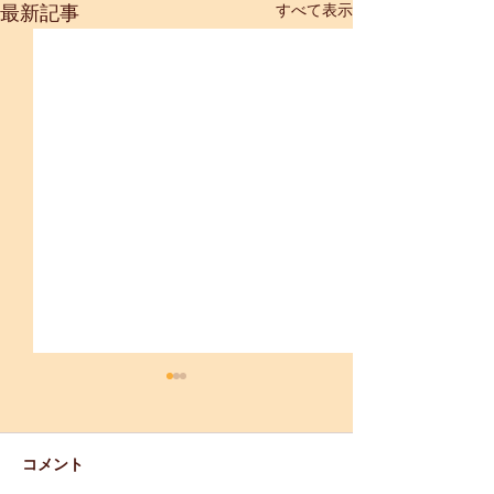
すべて表示
最新記事
【重要】「母恋
生産・販売制限
※7/5現在 通常
コメント
ましたのでお知ら