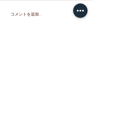
す。 期間中、ご
けなかった皆さま
コメントを追加…
『室蘭 せきね鐡塩飴』試
訳ございませんで
験販売開始！
たのお越しをお待
ます。 ーーーー
ーーーーーーーー
弁「母恋めし」を
だき、心より御礼
す。 現在、「北
貝）」の価格が大
ており、 ホッキ
しい状況となって
た。 つきましては