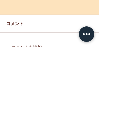
【重要】「母恋
生産・販売制限
※7/5現在 通常
コメント
ましたのでお知ら
す。 期間中、ご
けなかった皆さま
コメントを追加…
『室蘭 せきね鐡塩飴』試
訳ございませんで
験販売開始！
たのお越しをお待
ます。 ーーーー
ーーーーーーーー
弁「母恋めし」を
だき、心より御礼
す。 現在、「北
貝）」の価格が大
ており、 ホッキ
しい状況となって
た。 つきましては