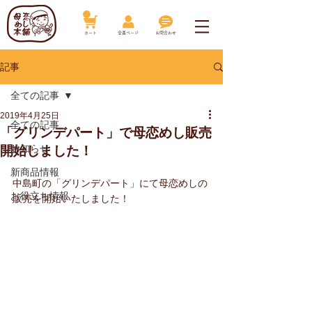
​カート
​会員ページ
お問合わせ
記事
全ての記事
2019年4月25日
全ての記事
「グリンデパート」で母恋めし販売
お知らせ
開始しました！
新商品情報
中島町の「グリンデパート」にて母恋めしの
お役立ち情報
販売を開始いたしました！