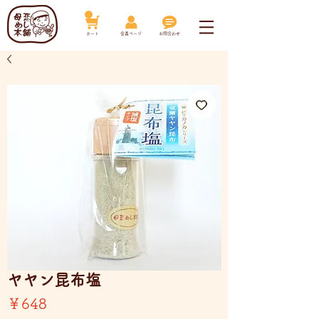
​カート
​会員ページ
お問合わせ
ヤヤン昆布塩
価
￥648