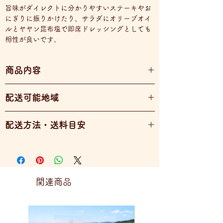
旨味がダイレクトに分かりやすいステーキやお
にぎりに振りかけたり、サラダにオリーブオイ
ルとヤヤン昆布塩で即席ドレッシングとしても
相性が良いです。
商品内容
ヤヤン昆布
配送可能地域
塩
食酢
全国配送可能
配送方法・送料目安
７０ｇ入り
１～１０本 レターパックプラス ６００円
関連商品