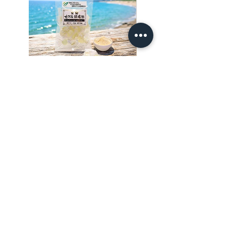
室蘭 せきね鐡塩飴
室蘭せきね鐡塩（100ｇ
価格
価格
￥600
￥3,000