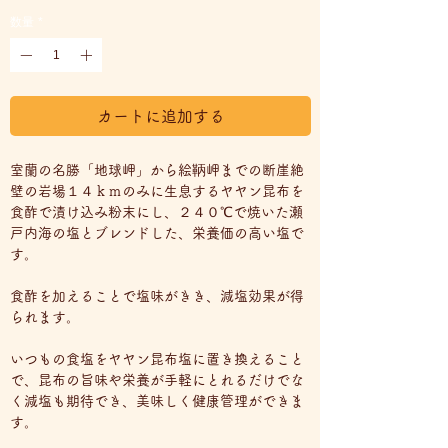
格
数量
*
カートに追加する
室蘭の名勝「地球岬」から絵鞆岬までの断崖絶
壁の岩場１４ｋｍのみに生息するヤヤン昆布を
食酢で漬け込み粉末にし、２４０℃で焼いた瀬
戸内海の塩とブレンドした、栄養価の高い塩で
す。
食酢を加えることで塩味がきき、減塩効果が得
られます。
いつもの食塩をヤヤン昆布塩に置き換えること
で、昆布の旨味や栄養が手軽にとれるだけでな
く減塩も期待でき、美味しく健康管理ができま
す。