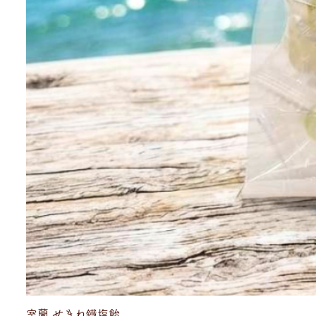
室蘭 せきね鐡塩飴