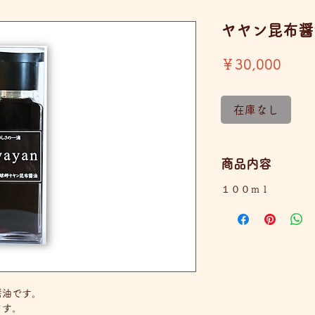
ヤヤン昆布醤
価
￥30,000
格
在庫なし
商品内容
１００ｍｌ
醤油です。
ます。