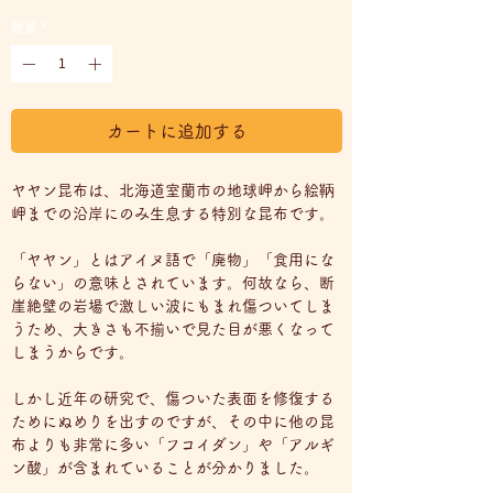
格
数量
*
カートに追加する
ヤヤン昆布は、北海道室蘭市の地球岬から絵鞆
岬までの沿岸にのみ生息する特別な昆布です。
「ヤヤン」とはアイヌ語で「廃物」「食用にな
らない」の意味とされています。何故なら、断
崖絶壁の岩場で激しい波にもまれ傷ついてしま
うため、大きさも不揃いで見た目が悪くなって
しまうからです。
しかし近年の研究で、傷ついた表面を修復する
ためにぬめりを出すのですが、その中に他の昆
布よりも非常に多い「フコイダン」や「アルギ
ン酸」が含まれていることが分かりました。