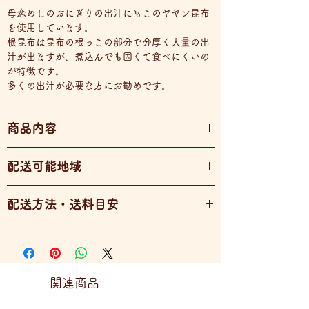
母恋めしのおにぎりの出汁にもこのヤヤン昆布
を使用しています。
根昆布は昆布の根っこの部分で分厚く大量の出
汁が出ますが、煮込んでも固くて食べにくいの
が特徴です。
多くの出汁が必要な方にお勧めです。
商品内容
ヤヤン昆布（１００グラム）
配送可能地域
全国配送可能
配送方法・送料目安
宅急便
80サイズ・・・１～３パック
100サイズ・・・４～１２パック
120サイズ・・・１３～２０パック
関連商品
※送料一覧は商品画像3枚目をご確認くださ