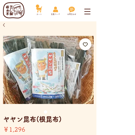
​カート
​会員ページ
お問合わせ
ヤヤン昆布(根昆布)
価
￥1,296