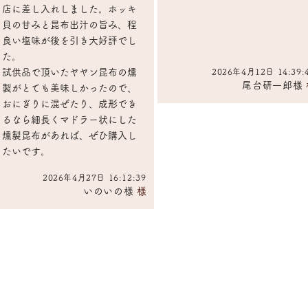
店に差し入れしました。ホッキ
貝の甘みと昆布出汁の旨み、程
良い塩味が後を引き大好評でし
た。
試供品で頂いたヤヤン昆布の燻
2026年4月12日 14:39:
尾台研一郎様
製がとても美味しかったので、
おにぎりに混ぜたり、成形でき
るなら細長くマドラー状にした
燻製昆布があれば、ぜひ購入し
たいです。
2026年4月27日 16:12:39
いのいの様
​様