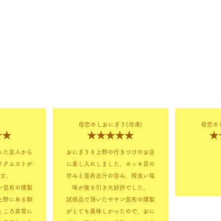
母恋めしおにぎり(冷凍)
母恋め
★★
★★★★★
★
った友人から
おにぎりを上野の行きつけのお店
リクエストが
に差し入れしました。ホッキ貝の
す。
甘みと昆布出汁の旨み、程良い塩
ン昆布の燻製
味が後を引き大好評でした。
上野にある馴
試供品で頂いたヤヤン昆布の燻製
ところ非常に
がとても美味しかったので、おに