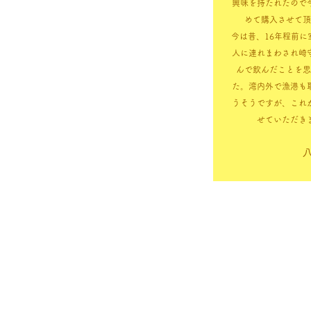
興味を持たれたので
めて購入させて頂
今は昔、16年程前に
人に連れまわされ崎
んで飲んだことを思
た。湾内外で漁港も
うそうですが、これ
せていただき