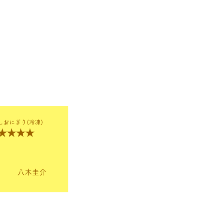
しおにぎり(冷凍)
★★★★
八木圭介