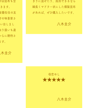
今回昆布も含
ぎりに混ぜたり、成形できるなら
きます。
細長くマドラー状にした燻製昆布
室蘭在住の友
があれば、ぜひ購入したいです。
守の味喜屋さ
八木圭介
い出しまし
取り扱いも違
からに期待さ
ます。
八木圭介
母恋めし
★★★★★
八木圭介