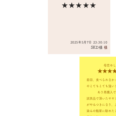
★★★★★
2025年5月7日 23:30:10
SKD様
​様
母恋めし
★★★
前回、食べられなか
のとてもとても強い
あり再購入で
試供品で頂いたヤヤ
がやみつきになり、
染みの鮨屋に勧めた