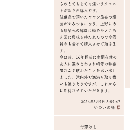
らのとてもとても強いリクエス
トがあり再購入です。
試供品で頂いたヤヤン昆布の燻
製がやみつきになり、上野にあ
る馴染みの鮨屋に勧めたところ
非常に興味を持たれたので今回
昆布も含めて購入させて頂きま
す。
今は昔、16年程前に室蘭在住の
友人に連れまわされ崎守の味喜
屋さんで飲んだことを思い出し
ました。湾内外で漁港も取り扱
いも違うそうですが、これから
に期待させていただきます。
2026年5月9日 3:59:47
いのいの様
​様
母恋めし