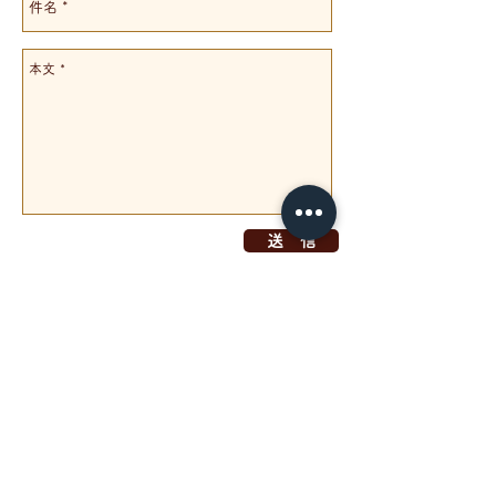
送 信
​〒051-0035
北海道室蘭市絵鞆町4-2-14
​エンルムマリーナ内
ブロートン
TEL & FAX
0143-27-2777
Copyright 2016 ©BOKOIMESHIHONPO all right