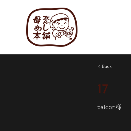
< Back
17
palcon様