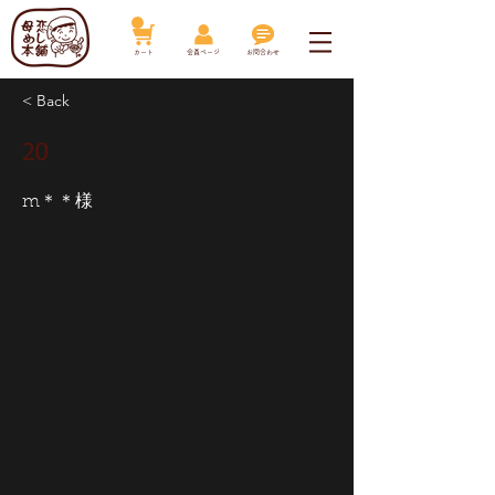
​カート
​会員ページ
お問合わせ
< Back
20
m＊＊様