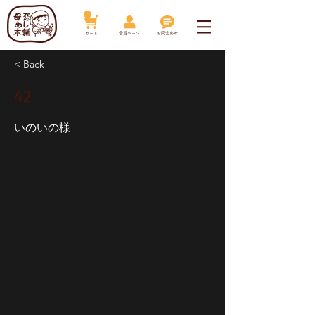
​カート
​会員ページ
お問合わせ
< Back
42
いのいの様