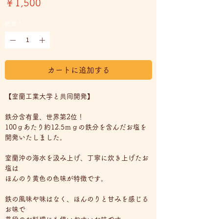
価
￥1,500
格
数量
*
カートに追加する
【室蘭工業大学と共同開発】
鉄分含有量、世界第2位！
100ｇあたり約12.5ｍｇの鉄分を含んだお塩を
開発いたしました。
室蘭沖の海水を汲み上げ、丁寧に炊き上げたお
塩は
ほんのり黄色の色味が特徴です。
鉄の風味や味はなく、ほんのりと甘みを感じる
お味で