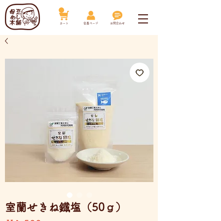
​カート
​会員ページ
お問合わせ
室蘭せきね鐡塩（50ｇ）