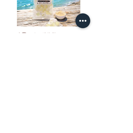
室蘭 せきね鐡塩飴
室蘭せきね鐡塩（100ｇ
価格
価格
￥600
￥3,000