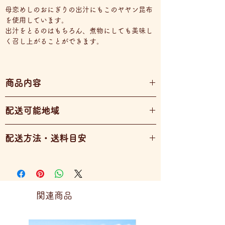
母恋めしのおにぎりの出汁にもこのヤヤン昆布
を使用しています。
出汁をとるのはもちろん、煮物にしても美味し
く召し上がることができます。
商品内容
ヤヤン昆布
配送可能地域
全国配送可能
配送方法・送料目安
宅急便
80サイズ・・・１～３パック
100サイズ・・・４～１２パック
120サイズ・・・１３～２０パック
関連商品
※送料一覧は商品画像3枚目をご確認くださ
い。