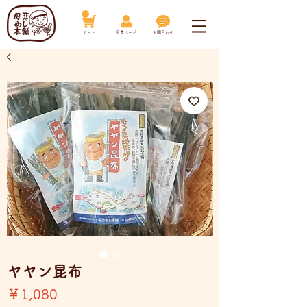
​カート
​会員ページ
お問合わせ
ヤヤン昆布
価
￥1,080