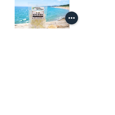
※定形外郵便での発送も可能です。(保障や追跡
が出来ません)
事前に送料を確認されたい場合はお問合せフ
ォームからご連絡ください。
お問合せフォームは
こちら
室蘭 せきね鐡塩飴
室蘭せきね鐡塩（100ｇ
価格
価格
￥600
￥3,000