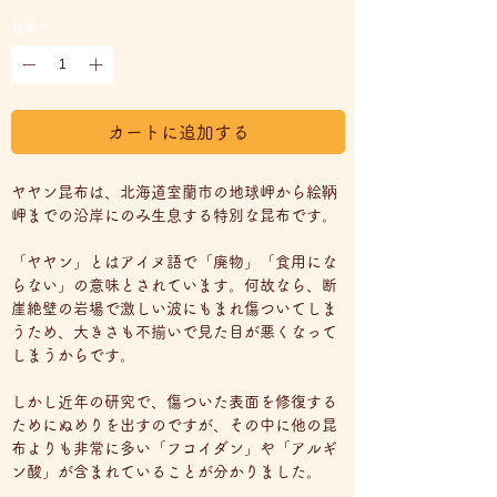
格
数量
*
カートに追加する
ヤヤン昆布は、北海道室蘭市の地球岬から絵鞆
岬までの沿岸にのみ生息する特別な昆布です。
「ヤヤン」とはアイヌ語で「廃物」「食用にな
らない」の意味とされています。何故なら、断
崖絶壁の岩場で激しい波にもまれ傷ついてしま
うため、大きさも不揃いで見た目が悪くなって
しまうからです。
しかし近年の研究で、傷ついた表面を修復する
ためにぬめりを出すのですが、その中に他の昆
布よりも非常に多い「フコイダン」や「アルギ
ン酸」が含まれていることが分かりました。