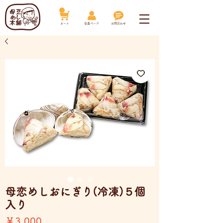
​カート
​会員ページ
お問合わせ
母恋めしおにぎり(冷凍)５個
入り
価
￥3,000