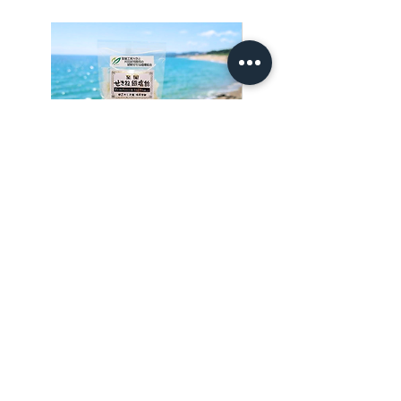
※送料一覧は商品画像3枚目をご確認くださ
い。
室蘭 せきね鐡塩飴
室蘭せきね鐡塩（100ｇ
価格
価格
￥600
￥3,000